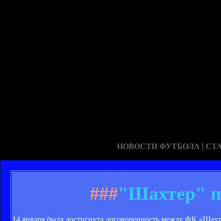
|
НОВОСТИ ФУТБОЛА
СТ
###
"Шахтер" п
14 января была достигнута договоренность между ФК «Шах